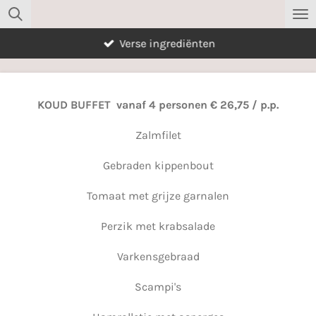
Ga
direct
Verse ingrediënten
naar
de
hoofdinhoud
KOUD BUFFET
vanaf 4 personen € 26,75 / p.p.
Zalmfilet
Gebraden kippenbout
Tomaat met grijze garnalen
Perzik met krabsalade
Varkensgebraad
Scampi's