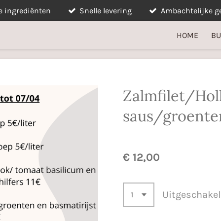
e ingrediënten
Snelle levering
Ambachtelijke g
HOME
BU
Zalmfilet/Hol
saus/groenten
€ 12,00
Uitgeschake