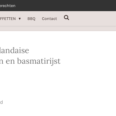
erechten
FFETTEN
BBQ
Contact
landaise
 en basmatirijst
ld